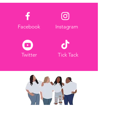
Facebook
Instagram
Twitter
Tick Tack
Wir teilen, um zu stärken
Kontakt: info@wesharetoempower.com