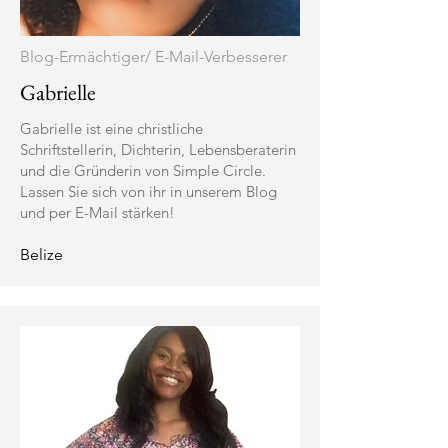
Blog-Ermächtiger/ E-Mail-Verbesserer
Gabrielle
Gabrielle ist eine christliche
Schriftstellerin, Dichterin, Lebensberaterin
und die Gründerin von Simple Circle.
Lassen Sie sich von ihr in unserem Blog
und per E-Mail stärken!
Belize