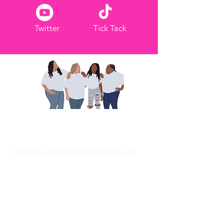
Twitter
Tick Tack
Wir teilen, um zu stärken
Kontakt: info@wesharetoempower.com
Du kennst eine erstaunliche Frau im
Glauben und möchtest sie
wiedererkennen? Erfahren Sie noch heute,
wie Sie genau das tun können!
Weiterlesen