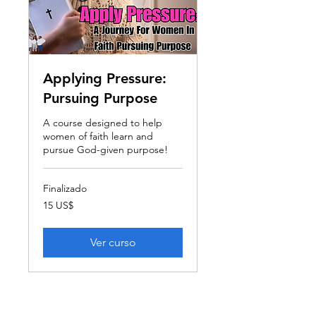
Applying Pressure:
Pursuing Purpose
A course designed to help
women of faith learn and
pursue God-given purpose!
Finalizado
15
15 US$
dólares
estadounidenses
Ver curso