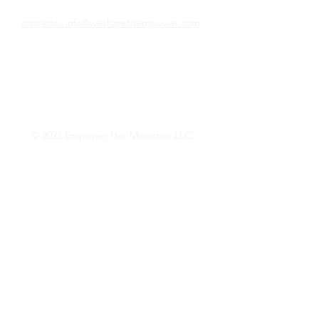
contacto: info@wesharetoempower.com
¿Conoces a una mujer asombrosa en la fe
y te gustaría reconocerla? ¡Aprenda cómo
puede hacer precisamente eso hoy!
Lee mas
© 2022 Empower Her Ministries LLC.
Want Weekly Faith 
Encouragement? 
Empower Her Mail!
Phone
*