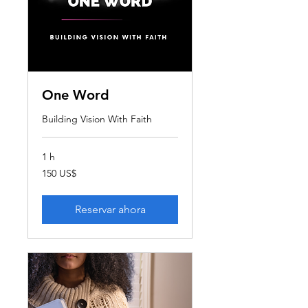
One Word
Building Vision With Faith
1 h
150
150 US$
dólares
estadounidenses
Reservar ahora