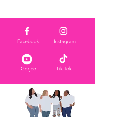
Facebook
Instagram
Gorjeo
Tik Tok
Compartimos para empoderar