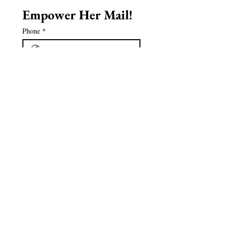
Empower Her Mail!
Phone
*
Email
*
First name
*
Last name
*
Birthday
*
Día
Mes