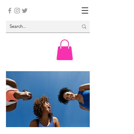
Your Weekly Recap Guide Is Here!