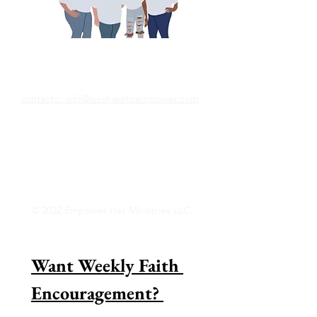
Compartimos para empoderar
contacto: info@wesharetoempower.com
¿Conoces a una mujer asombrosa en la fe
y te gustaría reconocerla? ¡Aprenda cómo
puede hacer precisamente eso hoy!
Lee mas
© 2022 Empower Her Ministries LLC.
Want Weekly Faith 
Encouragement? 