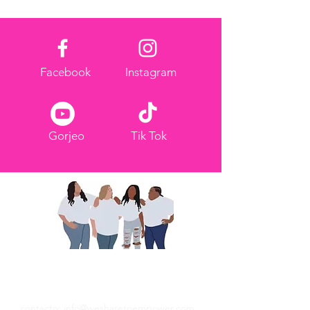
Facebook
Instagram
Gorjeo
Tik Tok
Compartimos para empoderar
contacto: info@wesharetoempower.com