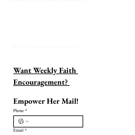
¿Conoces a una mujer asombrosa en la fe
y te gustaría reconocerla? ¡Aprenda cómo
puede hacer precisamente eso hoy!
Lee mas
© 2022 Empower Her Ministries LLC.
Want Weekly Faith 
Encouragement? 
Empower Her Mail!
Phone
*
Email
*