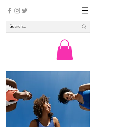
Your Weekly Recap Guide Is Here!