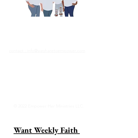
Nous partageons pour
responsabiliser
contact : info@wesharetoempower.com
Connaissez-vous une femme incroyable
dans la foi et aimeriez-vous la
reconnaître? Découvrez comment vous
pouvez le faire dès aujourd&#39;hui !
Lire la suite
© 2022 Empower Her Ministries LLC.
Want Weekly Faith 