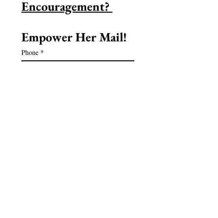
Encouragement? 
Empower Her Mail!
Phone
*
Email
*
First name
*
Last name
*
Birthday
*
Jour