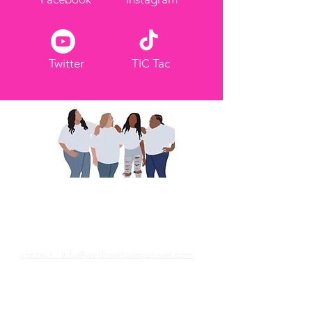
Twitter
TIC Tac
Nous partageons pour
responsabiliser
contact : info@wesharetoempower.com
Connaissez-vous une femme incroyable
dans la foi et aimeriez-vous la
reconnaître? Découvrez comment vous