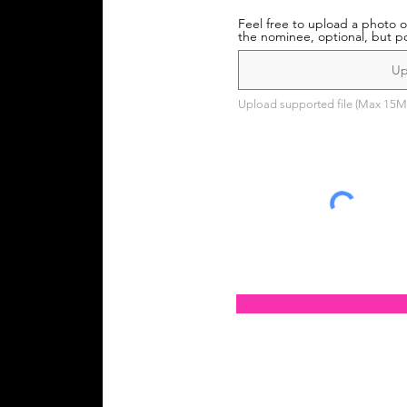
Feel free to upload a photo o
the nominee, optional, but p
Up
Upload supported file (Max 15M