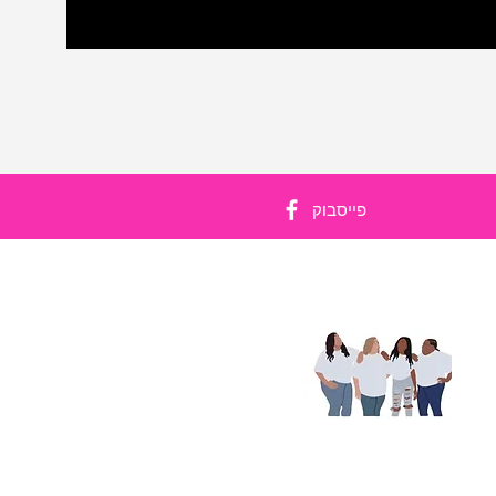
פייסבוק
ים
יית
יוק
עוד