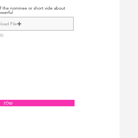
f the nominee or short vide about
owerful
load File
B)
שלח