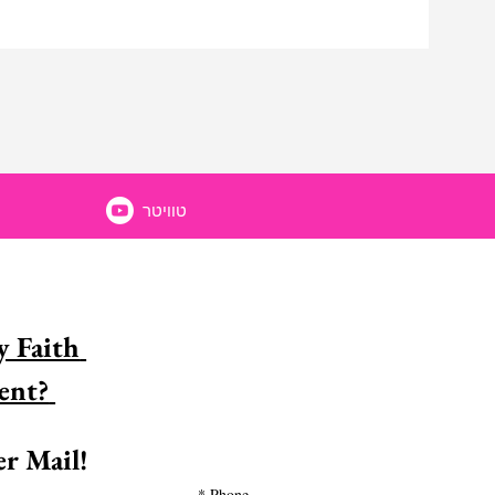
טוויטר
 Faith 
Encouragement? 
r Mail!
*
Phone