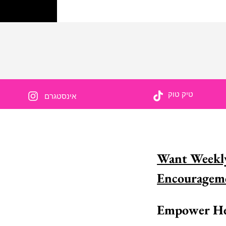
טיק טוק
אינסטגרם
אנחנו משתפים כדי להעצ
Want Weekly
האם אתה מכיר אישה מדהימה באמונה וה
רוצה להכיר בה? למד איך אתה יכול לעשות בד
את זה היום!
קרא 
Empower He