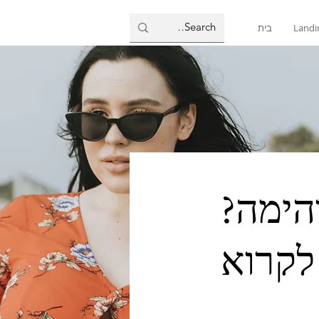
Landi
בית
הימה?