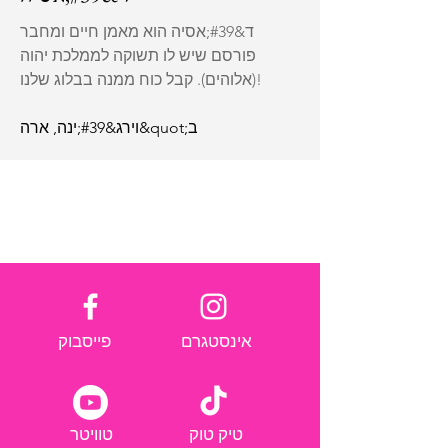
ד&#39;אסיה הוא מאמן חיים ומחבר
פורסם שיש לו תשוקה לממלכת יהוה
(אלוהים). קבל כוח ממנה בבלוג שלנו!
וירג&#39;ינה, ארה&quot;ב
אינסטגרם
פייסבוק
טיק טוק
טוויטר