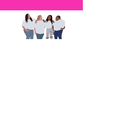
אנחנו משתפים כדי להעצים
צור קשר: info@wesharetoempower.com
האם אתה מכיר אישה מדהימה באמונה והיית
רוצה להכיר בה? למד איך אתה יכול לעשות
בדיוק את זה היום!
קרא עוד
© 2022 Empower Her Ministries LLC.