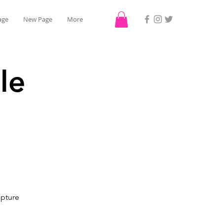
age
New Page
More
le