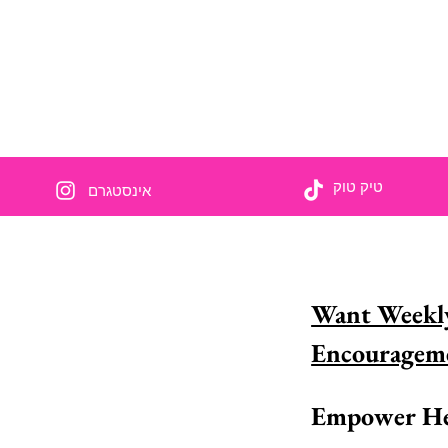
טיק טוק
אינסטגרם
אנחנו משתפים כדי להעצ
Want Weekly
האם אתה מכיר אישה מדהימה באמונה וה
רוצה להכיר בה? למד איך אתה יכול לעשות בד
את זה היום!
קרא 
Empower He