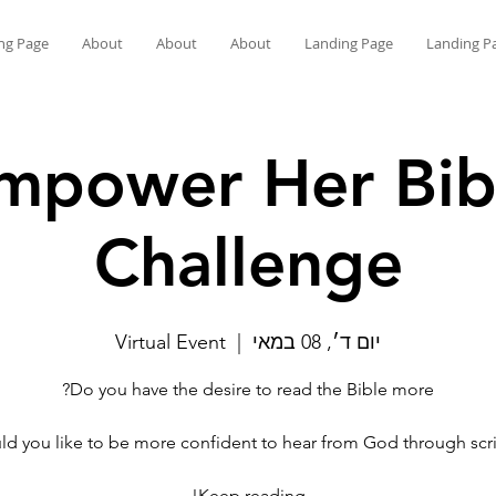
ng Page
About
About
About
Landing Page
Landing P
mpower Her Bib
Challenge
יום ד׳, 08 במאי
  |  
Virtual Event