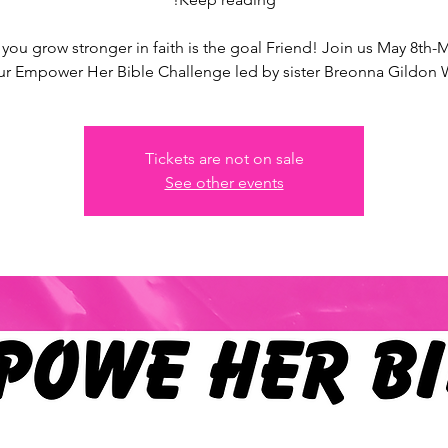
you grow stronger in faith is the goal Friend! Join us May 8th-
ur Empower Her Bible Challenge led by sister Breonna Gildon W
Tickets are not on sale
See other events