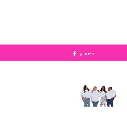
פייסבוק
ים
יית
יוק
עוד