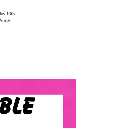
May 10th
right.