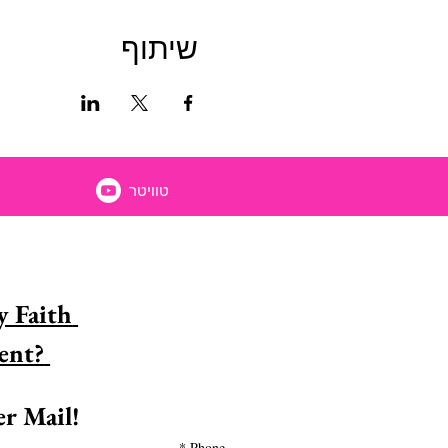
שיתוף
טוויטר
 Faith 
Encouragement? 
r Mail!
*
Phone