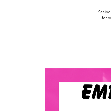
Seeing 
for o