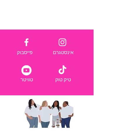
אינסטגרם
פייסבוק
טיק טוק
טוויטר