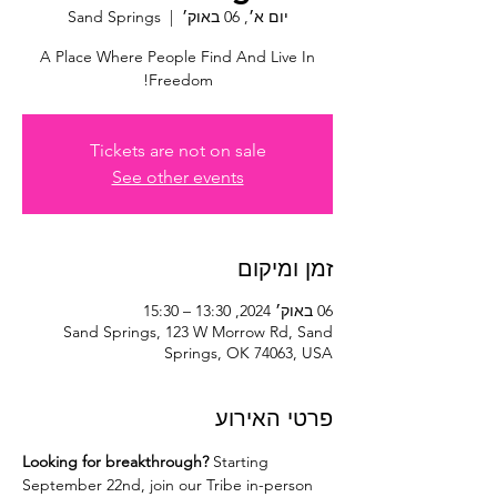
יום א׳, 06 באוק׳
  |  
Sand Springs
A Place Where People Find And Live In
Freedom!
Tickets are not on sale
See other events
זמן ומיקום
06 באוק׳ 2024, 13:30 – 15:30
Sand Springs, 123 W Morrow Rd, Sand
Springs, OK 74063, USA
פרטי האירוע
Looking for breakthrough? 
Starting 
September 22nd, join our Tribe in-person 