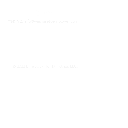
אנחנו משתפים כדי להעצים
צור קשר: info@wesharetoempower.com
האם אתה מכיר אישה מדהימה באמונה והיית
רוצה להכיר בה? למד איך אתה יכול לעשות
בדיוק את זה היום!
קרא עוד
© 2022 Empower Her Ministries LLC.
Want Weekly Faith 
Encouragement? 
Empower Her Mail!
*
Phone